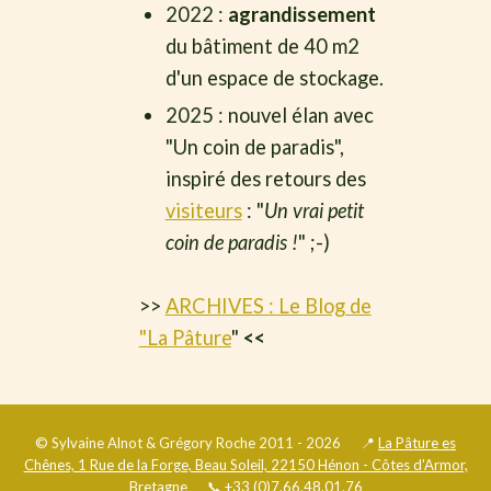
2022 :
agrandissement
du bâtiment de 40 m2
d'un espace de stockage.
2025 : nouvel élan avec
"Un coin de paradis",
inspiré des retours des
visiteurs
: "
Un vrai petit
coin de paradis !
" ;-)
>>
ARCHIVES : Le Blog de
"La Pâture
"
<<
© Sylvaine Alnot & Grégory Roche 2011 - 2026 📍
La Pâture es
Chênes, 1 Rue de la Forge, Beau Soleil, 22150 Hénon - Côtes d'Armor,
Bretagne
📞
+33 (0)7.66.48.01.76