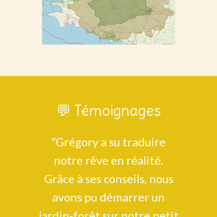
💬 Témoignages
“Grégory a su traduire
notre rêve en réalité.
Grâce à ses conseils, nous
avons pu démarrer un
jardin-forêt sur notre petit